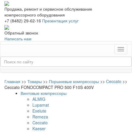
Продажа, ремонт и сервисное обслуживание
компрессорного оборудования
+7 (8482) 29-62-16
Презентация услуг
Обратный звонок
Написать нам
Toggl
naviga
Главная
>>
Товары
>>
Поршневые компрессоры
>>
Ceccato
>>
Ceccato FONOCOMPACT PRO 500 F10S 400V
Винтовые компрессоры
ALMIG
Lupamat
Exelute
Remeza
Ceccato
Kaeser