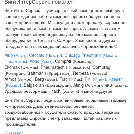
ВинтИнтерСервис поможет
ВинтИнтерСервис — универсальный помощник по выбору и
сопровождению работы компрессорного оборудования на
вашем производстве. Мы осуществляем продажу, сервисное
обслуживание и ремонт компрессоров. А также оказываем
полную техническую поддержку вашего компрессорного
оборудования в Тольятти, Самаре, Ульяновске и других
городах и для всех моделей различных производителей:
Alup (Алуп)
,
Ceccato (Чекато)
,
Chicago Pneumatic (Чикаго
Пневматик)
,
Abac (Абак)
, CompAir (Компэир),
Ekomak (Экомак), Pneumatech (Пневмотех), Comprag
(Компраг), Kraftmann (Крафтман), Remeza (Ремеза),
Atmos (Атмос), Berg (Берг), Fiac (ФИак),
Fini (Фини)
,
Kaeser
(Кейзер)
, Dalgakiran (Далгакиран), Almig (Альмиг), ЧКЗ-Казань,
Уралкомпрессормаш, Hitachi (Хитачи) и многие другие.
ВинтИнтерСервис предлагает винтовые, поршневые, газовые
компрессоры, дизель-генераторы, ресиверы,
воздухозаборники и осушители сжатого воздуха. Также мы
предлагаем широкий спектр запасных частей различных
производителей.
В каталог