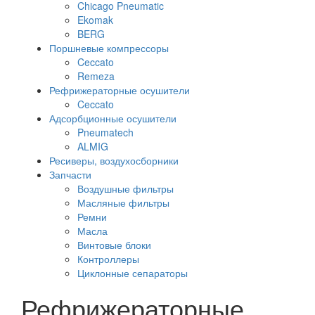
Chicago Pneumatic
Ekomak
BERG
Поршневые компрессоры
Ceccato
Remeza
Рефрижераторные осушители
Ceccato
Адсорбционные осушители
Pneumatech
ALMIG
Ресиверы, воздухосборники
Запчасти
Воздушные фильтры
Масляные фильтры
Ремни
Масла
Винтовые блоки
Контроллеры
Циклонные сепараторы
Рефрижераторные