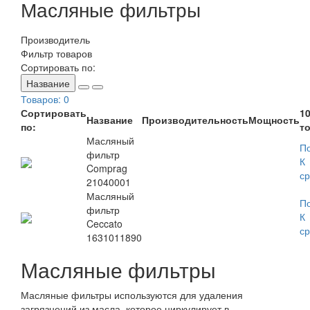
Масляные фильтры
Производитель
Фильтр товаров
Сортировать по:
Название
Товаров: 0
Сортировать
1
Название
Производительность
Мощность
по:
т
Масляный
П
фильтр
К
Comprag
с
21040001
Масляный
П
фильтр
К
Ceccato
с
1631011890
Масляные фильтры
Масляные фильтры используются для удаления
загрязнений из масла, которое циркулирует в