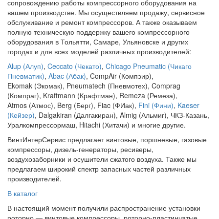
сопровождению работы компрессорного оборудования на
вашем производстве. Мы осуществляем продажу, сервисное
обслуживание и ремонт компрессоров. А также оказываем
полную техническую поддержку вашего компрессорного
оборудования в Тольятти, Самаре, Ульяновске и других
городах и для всех моделей различных производителей:
Alup (Алуп)
,
Ceccato (Чекато)
,
Chicago Pneumatic (Чикаго
Пневматик)
,
Abac (Абак)
, CompAir (Компэир),
Ekomak (Экомак), Pneumatech (Пневмотех), Comprag
(Компраг), Kraftmann (Крафтман), Remeza (Ремеза),
Atmos (Атмос), Berg (Берг), Fiac (ФИак),
Fini (Фини)
,
Kaeser
(Кейзер)
, Dalgakiran (Далгакиран), Almig (Альмиг), ЧКЗ-Казань,
Уралкомпрессормаш, Hitachi (Хитачи) и многие другие.
ВинтИнтерСервис предлагает винтовые, поршневые, газовые
компрессоры, дизель-генераторы, ресиверы,
воздухозаборники и осушители сжатого воздуха. Также мы
предлагаем широкий спектр запасных частей различных
производителей.
В каталог
В настоящий момент получили распространение установки
роторно — винтовые компрессоры, роторно-пластинчатые